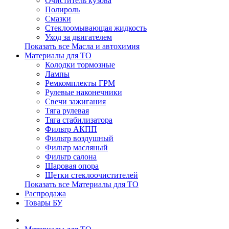
Очиститель кузова
Полироль
Смазки
Стеклоомывающая жидкость
Уход за двигателем
Показать все Масла и автохимия
Материалы для ТО
Колодки тормозные
Лампы
Ремкомплекты ГРМ
Рулевые наконечники
Свечи зажигания
Тяга рулевая
Тяга стабилизатора
Фильтр АКПП
Фильтр воздушный
Фильтр масляный
Фильтр салона
Шаровая опора
Щетки стеклоочистителей
Показать все Материалы для ТО
Распродажа
Товары БУ