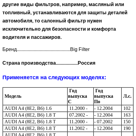
другие виды фильтров, например, масляный или
топливный, устанавливаются для защиты деталей
автомобиля, то салонный фильтр нужен
исключительно для безопасности и комфорта
водителя и пассажиров.
Бренд............................................Big Filter
Страна производства..................Россия
Применяется на следующих моделях:
Год
Год
Модель
выпуска
выпуска
Л.с.
C
По
AUDI A4 (8E2, B6) 1.6
11.2000 -
- 12.2004
102
AUDI A4 (8E2, B6) 1.8 T
07.2002 -
- 12.2004
163
AUDI A4 (8E2, B6) 1.8 T
11.2000 -
- 07.2002
150
AUDI A4 (8E2, B6) 1.8 T
11.2002 -
- 12.2004
190
AUDI A4 (8E2, B6) 1.8 T