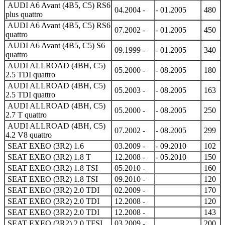
AUDI A6 Avant (4B5, C5) RS6
04.2004 -
- 01.2005
480
plus quattro
AUDI A6 Avant (4B5, C5) RS6
07.2002 -
- 01.2005
450
quattro
AUDI A6 Avant (4B5, C5) S6
09.1999 -
- 01.2005
340
quattro
AUDI ALLROAD (4BH, C5)
05.2000 -
- 08.2005
180
2.5 TDI quattro
AUDI ALLROAD (4BH, C5)
05.2003 -
- 08.2005
163
2.5 TDI quattro
AUDI ALLROAD (4BH, C5)
05.2000 -
- 08.2005
250
2.7 T quattro
AUDI ALLROAD (4BH, C5)
07.2002 -
- 08.2005
299
4.2 V8 quattro
SEAT EXEO (3R2) 1.6
03.2009 -
- 09.2010
102
SEAT EXEO (3R2) 1.8 T
12.2008 -
- 05.2010
150
SEAT EXEO (3R2) 1.8 TSI
05.2010 -
160
SEAT EXEO (3R2) 1.8 TSI
09.2010 -
120
SEAT EXEO (3R2) 2.0 TDI
02.2009 -
170
SEAT EXEO (3R2) 2.0 TDI
12.2008 -
120
SEAT EXEO (3R2) 2.0 TDI
12.2008 -
143
SEAT EXEO (3R2) 2.0 TFSI
03.2009 -
200