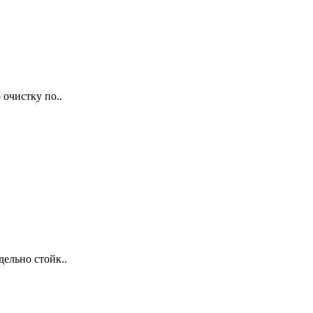
 очистку по..
ельно стойк..