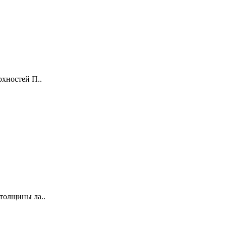
хностей П..
 толщины ла..